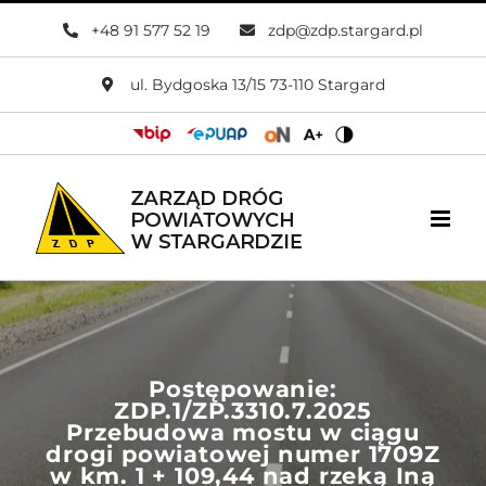
Przejdź
+48 91 577 52 19
zdp@zdp.stargard.pl
do
zawartości
ul. Bydgoska 13/15 73-110 Stargard
Postępowanie:
ZDP.1/ZP.3310.7.2025
Przebudowa mostu w ciągu
drogi powiatowej numer 1709Z
w km. 1 + 109,44 nad rzeką Iną